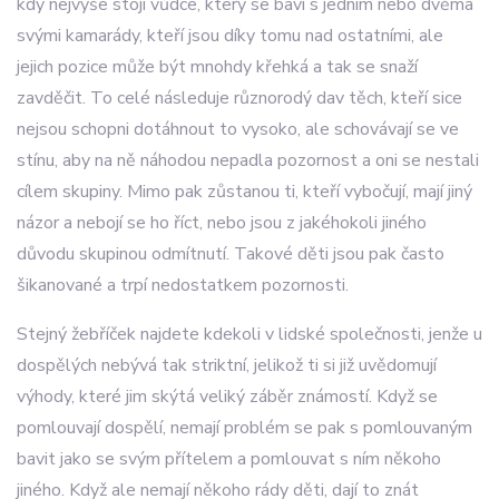
kdy nejvýše stojí vůdce, který se baví s jedním nebo dvěma
svými kamarády, kteří jsou díky tomu nad ostatními, ale
jejich pozice může být mnohdy křehká a tak se snaží
zavděčit. To celé následuje různorodý dav těch, kteří sice
nejsou schopni dotáhnout to vysoko, ale schovávají se ve
stínu, aby na ně náhodou nepadla pozornost a oni se nestali
cílem skupiny. Mimo pak zůstanou ti, kteří vybočují, mají jiný
názor a nebojí se ho říct, nebo jsou z jakéhokoli jiného
důvodu skupinou odmítnutí. Takové děti jsou pak často
šikanované a trpí nedostatkem pozornosti.
Stejný žebříček najdete kdekoli v lidské společnosti, jenže u
dospělých nebývá tak striktní, jelikož ti si již uvědomují
výhody, které jim skýtá veliký záběr známostí. Když se
pomlouvají dospělí, nemají problém se pak s pomlouvaným
bavit jako se svým přítelem a pomlouvat s ním někoho
jiného. Když ale nemají někoho rády děti, dají to znát