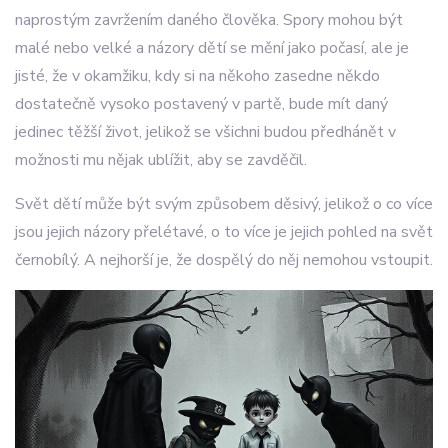
naprostým zavržením daného člověka. Spory mohou být
malé nebo velké a názory dětí se mění jako počasí, ale je
jisté, že v okamžiku, kdy si na někoho zasedne někdo
dostatečně vysoko postavený v partě, bude mít daný
jedinec těžší život, jelikož se všichni budou předhánět v
možnosti mu nějak ublížit, aby se zavděčil.
Svět dětí může být svým způsobem děsivý, jelikož o co více
jsou jejich názory přelétavé, o to více je jejich pohled na svět
černobílý. A nejhorší je, že dospělý do něj nemohou vstoupit.