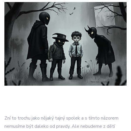
Zní to trochu jako nějaký tajný spolek a s tímto názorem
nemusíme být daleko od pravdy. Ale nebudeme z dětí