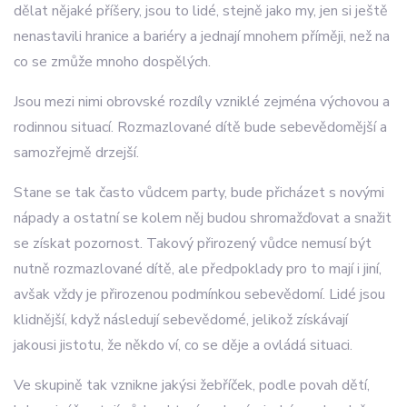
dělat nějaké příšery, jsou to lidé, stejně jako my, jen si ještě
nenastavili hranice a bariéry a jednají mnohem příměji, než na
co se zmůže mnoho dospělých.
Jsou mezi nimi obrovské rozdíly vzniklé zejména výchovou a
rodinnou situací. Rozmazlované dítě bude sebevědomější a
samozřejmě drzejší.
Stane se tak často vůdcem party, bude přicházet s novými
nápady a ostatní se kolem něj budou shromažďovat a snažit
se získat pozornost. Takový přirozený vůdce nemusí být
nutně rozmazlované dítě, ale předpoklady pro to mají i jiní,
avšak vždy je přirozenou podmínkou sebevědomí. Lidé jsou
klidnější, když následují sebevědomé, jelikož získávají
jakousi jistotu, že někdo ví, co se děje a ovládá situaci.
Ve skupině tak vznikne jakýsi žebříček, podle povah dětí,