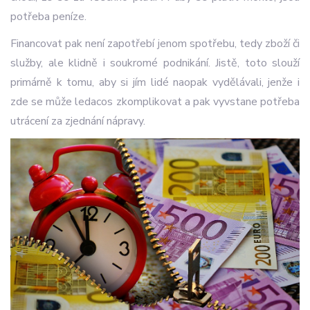
potřeba peníze.
Financovat pak není zapotřebí jenom spotřebu, tedy zboží či
služby, ale klidně i soukromé podnikání. Jistě, toto slouží
primárně k tomu, aby si jím lidé naopak vydělávali, jenže i
zde se může ledacos zkomplikovat a pak vyvstane potřeba
utrácení za zjednání nápravy.