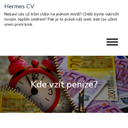
Skip
Hermes CV
to
Nebaví vás už trčet stále na jednom místě? Chtěli byste vykročit
content
novým, lepším směrem? Pak je to právě náš web, kde lze učinit
onen první krok.
Kde vzít peníze?