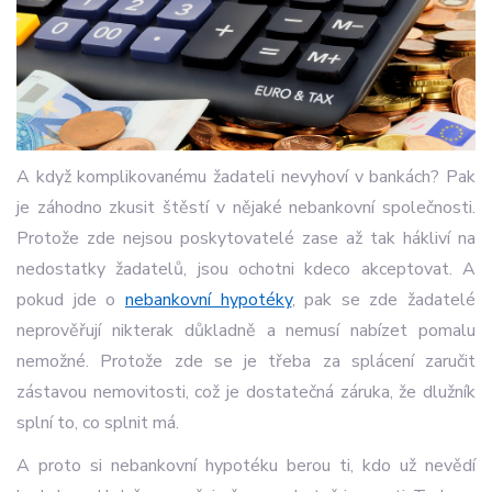
A když komplikovanému žadateli nevyhoví v bankách? Pak
je záhodno zkusit štěstí v nějaké nebankovní společnosti.
Protože zde nejsou poskytovatelé zase až tak hákliví na
nedostatky žadatelů, jsou ochotni kdeco akceptovat. A
pokud jde o
nebankovní hypotéky
, pak se zde žadatelé
neprověřují nikterak důkladně a nemusí nabízet pomalu
nemožné. Protože zde se je třeba za splácení zaručit
zástavou nemovitosti, což je dostatečná záruka, že dlužník
splní to, co splnit má.
A proto si nebankovní hypotéku berou ti, kdo už nevědí