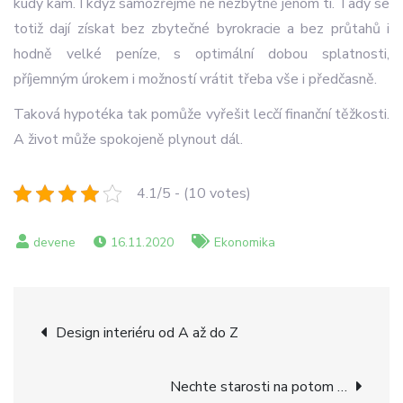
kudy kam. I když samozřejmě ne nezbytně jenom ti. Tady se
totiž dají získat bez zbytečné byrokracie a bez průtahů i
hodně velké peníze, s optimální dobou splatnosti,
příjemným úrokem i možností vrátit třeba vše i předčasně.
Taková hypotéka tak pomůže vyřešit lecčí finanční těžkosti.
A život může spokojeně plynout dál.
4.1/5 - (10 votes)
16.11.2020
Ekonomika
Navigace
Design interiéru od A až do Z
pro
Nechte starosti na potom …