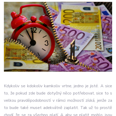
Kdykoliv se kdokoliv kamkoliv vrtne, jedno je jisté. A sice
to, že pokud zde bude dotyčný něco potřebovat, sice to s
velkou pravděpodobností v rámci možností získá, jenže za
to bude také muset adekvátně zaplatit. Tak už to prostě
chodí, že se za všechno platí. A aby se platit mohlo, jsou