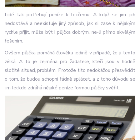
Lidé tak potřebují peníze k lecčemu. A když se jim jich
nedostává a neexistuje jiný způsob, jak si zase k nějakým
rychle přijít, může být i půjčka dobrým, ne-li přímo skvělým
řešením.
Ovšem půjčka pomáhá člověku jedině v případě, že ji tento
získá. A to je zejména pro žadatele, kteří jsou v hodně
složité situaci, problém. Protože tito nedokážou přesvědčit
o tom, že budou schopni řádně splácet, a z toho důvodu se
jim leckdo zdráhá nějaké peníze formou půjčky svěřit.