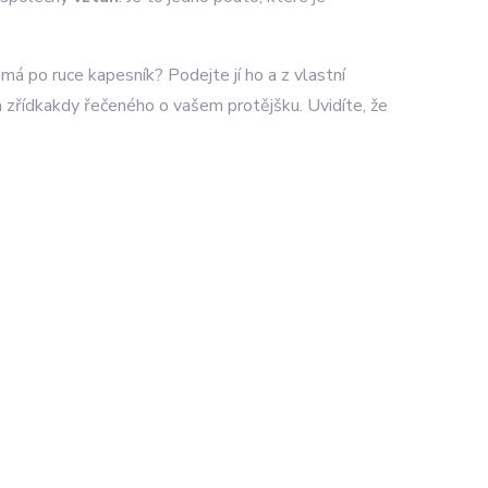
emá po ruce kapesník? Podejte jí ho a z vlastní
 zřídkakdy řečeného o vašem protějšku. Uvidíte, že