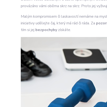
provázáno vámi oběma skrz na skrz. Proto jej vyživu
Malým kompromisem či laskavostí nemáme na mys
iniciativy udělejte čaj, který má rád či ráda. Za
pozor
tím si jej
bezpochyby
získáte.