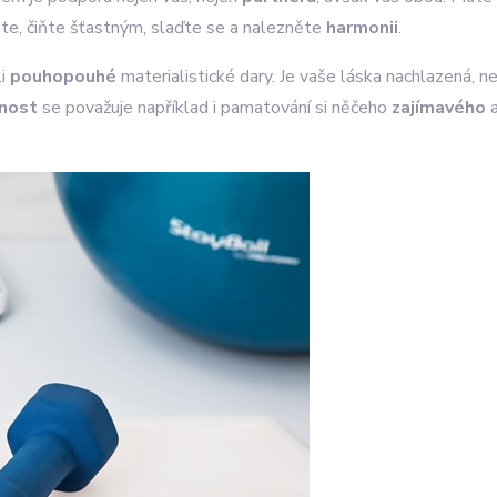
jte, čiňte šťastným, slaďte se a nalezněte
harmonii
.
li
pouhopouhé
materialistické dary. Je vaše láska nachlazená, n
nost
se považuje například i pamatování si něčeho
zajímavého
a