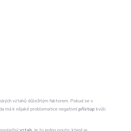
dských vztahů důležitým faktorem. Pokud se v
 zda má k nějaké problematice negativní
přístup
kvůli
e společný
vztah
. Je to jedno pouto, které je