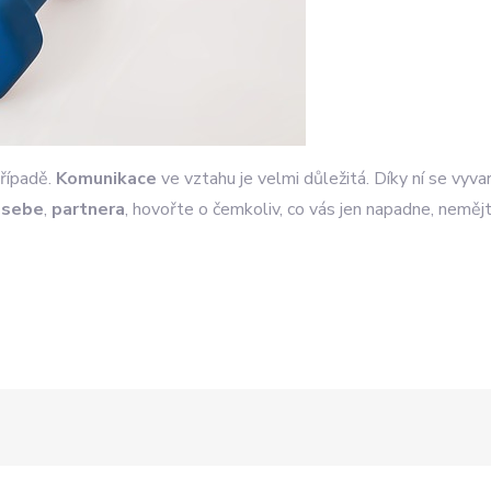
případě.
Komunikace
ve vztahu je velmi důležitá. Díky ní se vyv
t
sebe
,
partnera
, hovořte o čemkoliv, co vás jen napadne, nemě