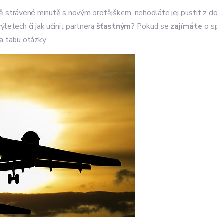
 strávené minutě s novým protějškem, nehodláte jej pustit z doh
letech či jak učinit partnera
šťastným
? Pokud se
zajímáte
o sp
a tabu otázky.