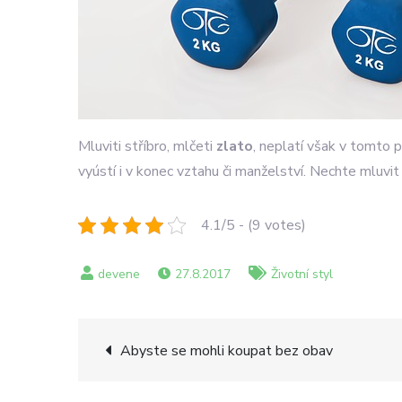
Mluviti stříbro, mlčeti
zlato
, neplatí však v tomto 
vyústí i v konec vztahu či manželství. Nechte mluvi
4.1/5 - (9 votes)
27.8.2017
Životní styl
Navigace
Abyste se mohli koupat bez obav