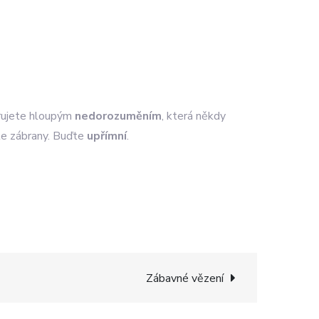
arujete hloupým
nedorozuměním
, která někdy
jte zábrany. Buďte
upřímní
.
Zábavné vězení