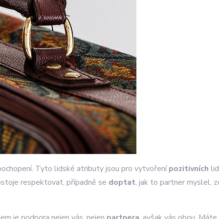
pochopení. Tyto lidské atributy jsou pro vytvoření
pozitivních
li
postoje respektovat, případně se
doptat
, jak to partner myslel,
tem je podpora nejen vás, nejen
partnera
, avšak vás obou. Mát