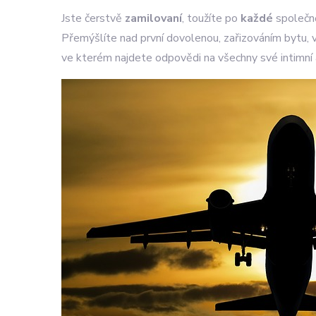
Jste čerstvě
zamilovaní
, toužíte po
každé
společně
Přemýšlíte nad první dovolenou, zařizováním bytu, vý
ve kterém najdete odpovědi na všechny své intimní 