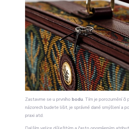
Zastavme se u prvního
bodu
. Tím je porozumění či 
názorech budete lišit, je správné dané smýšlení a 
praxi atd.
Dalším velice důležitým a často opomíjeným atribu