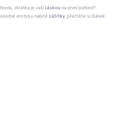
ledu, zkrátka je vaší
láskou
na první pohled?
olečné eroticky nabité
zážitky
, přečtěte si článek ,