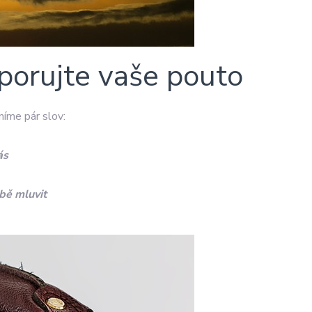
porujte vaše pouto
níme pár slov:
ás
obě mluvit