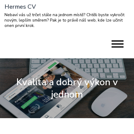
Skip
Hermes CV
to
Nebaví vás už trčet stále na jednom místě? Chtěli byste vykročit
content
novým, lepším směrem? Pak je to právě náš web, kde lze učinit
onen první krok.
Kvalita a dobrý výkon v
jednom