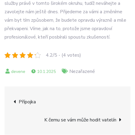
služby právě v tomto širokém okruhu, tudíž neváhejte a
zavolejte nám ještě dnes. Přijedeme za vámi a změníme
vám byt tím způsobem, že budete opravdu výrazně a mile
překvapeni. Víme, jak na to, protože jsme opravdoví
profesionálové, kteří posbírali spoustu zkušeností.
4.2/5 - (4 votes)
Nezařazené
10.1.2025
Navigace
Přípojka
pro
K čemu se vám může hodit vatelín
příspěvek