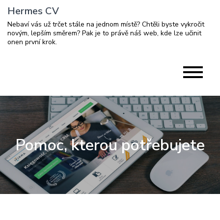
Skip
Hermes CV
to
Nebaví vás už trčet stále na jednom místě? Chtěli byste vykročit
content
novým, lepším směrem? Pak je to právě náš web, kde lze učinit
onen první krok.
Pomoc, kterou potřebujete