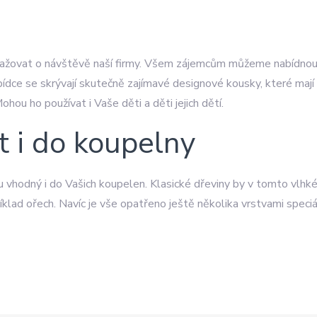
auvažovat o návštěvě naší firmy. Všem zájemcům můžeme nabídno
bídce se skrývají skutečně zajímavé designové kousky, které mají n
hou ho používat i Vaše děti a děti jejich dětí.
t i do koupelny
 vhodný i do Vašich koupelen. Klasické dřeviny by v tomto vlhkém
říklad ořech. Navíc je vše opatřeno ještě několika vrstvami speci