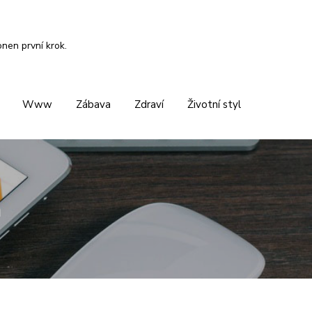
onen první krok.
Www
Zábava
Zdraví
Životní styl
a