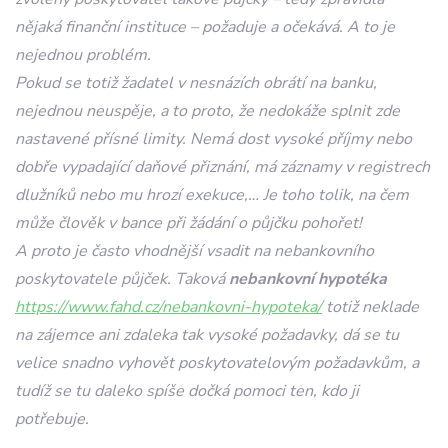
nějaká finanční instituce – požaduje a očekává. A to je
nejednou problém.
Pokud se totiž žadatel v nesnázích obrátí na banku,
nejednou neuspěje, a to proto, že nedokáže splnit zde
nastavené přísné limity. Nemá dost vysoké příjmy nebo
dobře vypadající daňové přiznání, má záznamy v registrech
dlužníků nebo mu hrozí exekuce,… Je toho tolik, na čem
může člověk v bance při žádání o půjčku pohořet!
A proto je často vhodnější vsadit na nebankovního
poskytovatele půjček. Taková
nebankovní hypotéka
https://www.fahd.cz/nebankovni-hypoteka/
totiž neklade
na zájemce ani zdaleka tak vysoké požadavky, dá se tu
velice snadno vyhovět poskytovatelovým požadavkům, a
tudíž se tu daleko spíše dočká pomoci ten, kdo ji
potřebuje.