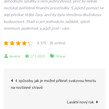
dohodnuté splátky a není jediný důvod, proč by někdo
nezískal potřebné finanční prostředky. S jejichž pomocí se
dají přečkat těžké časy, aniž by byla ohrožena dlužníkova
budoucnost. Stačí si jen jednoduše zažádat, splnit
minimum podmínek a půjčí jistě i vám.
4.3/5 - (6 votes)
17.1.2020
Www
Navigace
4 způsoby, jak je možné přibrat svalovou hmotu
na rostlinné stravě
pro
příspěvek
Lunární nový rok