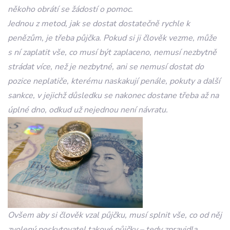
někoho obrátí se žádostí o pomoc.
Jednou z metod, jak se dostat dostatečně rychle k
penězům, je třeba půjčka. Pokud si ji člověk vezme, může
s ní zaplatit vše, co musí být zaplaceno, nemusí nezbytně
strádat více, než je nezbytné, ani se nemusí dostat do
pozice neplatiče, kterému naskakují penále, pokuty a další
sankce, v jejichž důsledku se nakonec dostane třeba až na
úplné dno, odkud už nejednou není návratu.
Ovšem aby si člověk vzal půjčku, musí splnit vše, co od něj
zvolený poskytovatel takové půjčky – tedy zpravidla