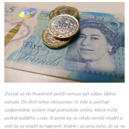
Dostat se do finančních potíží nemusí být vůbec žádná
ostuda. Do těch lehce sklouznou i ti, kdo si počínají
zodpovědně, ovšem mají jednoduše smůlu, která může
potkat každého z nás. A proto by se nikdo neměl stydět a
měl by se snažit to napravit, klidně i za cenu toho, že se na