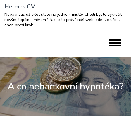
Skip
Hermes CV
to
Nebaví vás už trčet stále na jednom místě? Chtěli byste vykročit
content
novým, lepším směrem? Pak je to právě náš web, kde lze učinit
onen první krok.
A co nebankovní hypotéka?