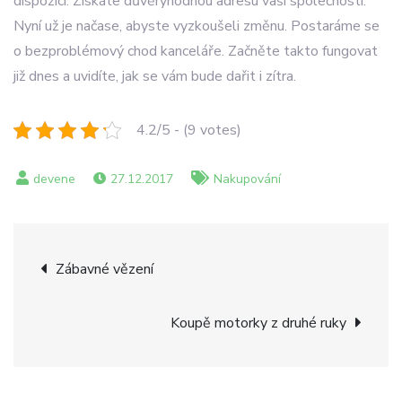
dispozici. Získáte důvěryhodnou adresu vaší společnosti.
Nyní už je načase, abyste vyzkoušeli změnu. Postaráme se
o bezproblémový chod kanceláře. Začněte takto fungovat
již dnes a uvidíte, jak se vám bude dařit i zítra.
4.2/5 - (9 votes)
27.12.2017
Nakupování
Navigace
Zábavné vězení
pro
Koupě motorky z druhé ruky
příspěvek