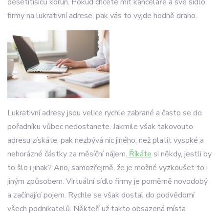
desetitisíců korun. Pokud chcete mít kanceláře a své sídlo
firmy na lukrativní adrese, pak vás to vyjde hodně draho.
Lukrativní adresy jsou velice rychle zabrané a často se do
pořadníku vůbec nedostanete. Jakmile však takovouto
adresu získáte, pak nezbývá nic jiného, než platit vysoké a
nehorázné částky za měsíční nájem.
Říkáte
si někdy, jestli by
to šlo i jinak? Ano, samozřejmě, že je možné vyzkoušet to i
jiným způsobem. Virtuální sídlo firmy je poměrně novodobý
a začínající pojem. Rychle se však dostal do podvědomí
všech podnikatelů. Někteří už takto obsazená místa