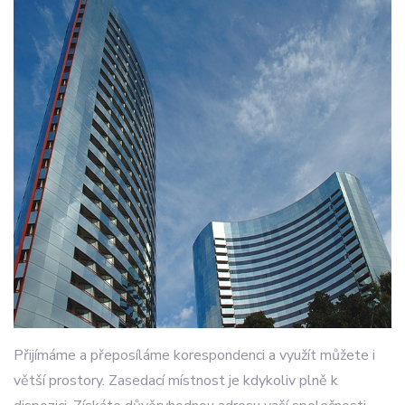
Přijímáme a přeposíláme korespondenci a využít můžete i
větší prostory. Zasedací místnost je kdykoliv plně k