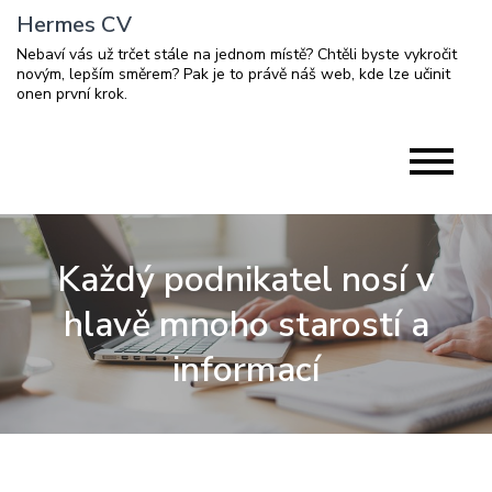
Skip
Hermes CV
to
Nebaví vás už trčet stále na jednom místě? Chtěli byste vykročit
content
novým, lepším směrem? Pak je to právě náš web, kde lze učinit
onen první krok.
Každý podnikatel nosí v
hlavě mnoho starostí a
informací