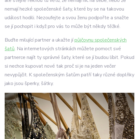
ale stejně řeknou tu větu, že nemají nic na sebe, nebo že
nemají hezké společenské šaty, které by se na takovou
událost hodili. Nezoufejte a svou ženu podpořte a snažte
se jí pochopit i když pro vás to může být někdy těžké.
Buďte milující partner a ukažte jí
půjčovnu společenských
šatů
. Na internetových stránkách můžete pomoct své
partnerce najít ty správné šaty, které se jí budou líbit. Pokud
si nechce kupovat nové tak proč si je na jeden večer
nevypůjčit. K společenským šatům patří taky různé doplňky
jako jsou šperky, šátky.