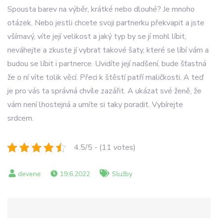
Spousta barev na výběr, krátké nebo dlouhé? Je mnoho
otázek. Nebo jestli chcete svoji partnerku překvapit a jste
všímavý, víte její velikost a jaký typ by se jí mohl líbit,
neváhejte a zkuste jí vybrat takové šaty, které se líbí vám a
budou se líbit i partnerce. Uvidíte její nadšení, bude šťastná
že o ní víte tolik věcí. Přeci k štěstí patří maličkosti. A teď
je pro vás ta správná chvíle zazářit. A ukázat své ženě, že
vám není lhostejná a umíte si taky poradit. Vybírejte
srdcem.
4.5/5 - (11 votes)
19.6.2022
Služby