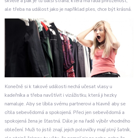
skvěle a pak je tu další strana, která má ráda přirozenost,
ale třeba na událost jako je například ples, chce být krásná.
Konečně si k takové události nechá učesat vlasy u
kadeřníka a třeba navštívit i vizážistku, která ji hezky
namaluje. Aby se líbila svému partnerovi a hlavně aby se
cítila sebevědomá a spokojená. Přeci jen sebevědomá a
spokojená žena je šťastná. Dále je na řadě výběr vhodného
oblečení. Muži to jistě znají, jejich polovičky mají plný šatník,