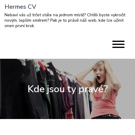
Skip
Hermes CV
to
Nebaví vás už trčet stále na jednom místě? Chtěli byste vykročit
content
novým, lepším směrem? Pak je to právě náš web, kde lze učinit
onen první krok.
Kde jsou ty pravé?