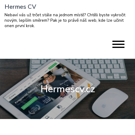
Skip
Hermes CV
to
Nebaví vás už trčet stále na jednom místě? Chtěli byste vykročit
content
novým, lepším směrem? Pak je to právě náš web, kde lze učinit
onen první krok.
Hermescv.cz