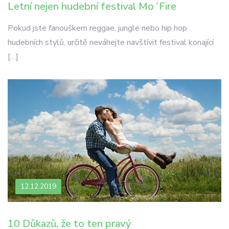
Letní nejen hudební festival Mo´Fire
Pokud jste fanouškem reggae, jungle nebo hip hop
hudebních stylů, určitě neváhejte navštívit festival konající
[…]
12.12.2019
10 Důkazů, že to ten pravý