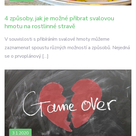
4 způsoby, jak je možné přibrat svalovou
hmotu na rostlinné stravě
V souvislosti s přibíráním svalové hmoty můžeme
zaznamenat spoustu různých možností a způsobů. Nejedná
se o prvoplánový […]
3.1.2020