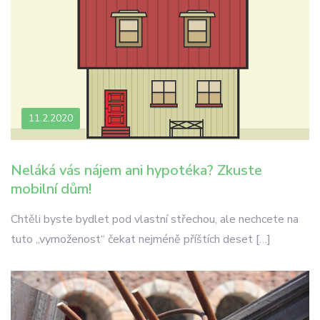
11.2.2020
Neláká vás nájem ani hypotéka? Zkuste
mobilní dům!
Chtěli byste bydlet pod vlastní střechou, ale nechcete na
tuto „vymoženost“ čekat nejméně příštích deset […]