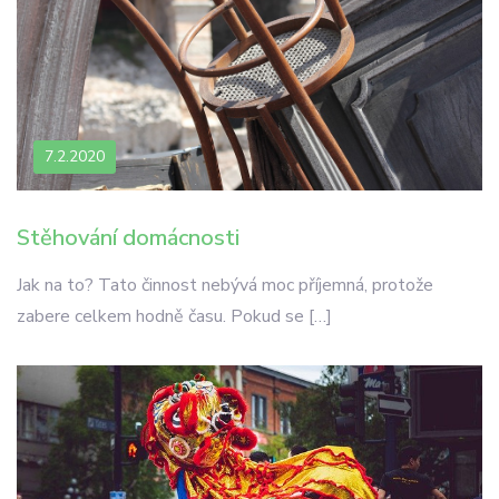
7.2.2020
Stěhování domácnosti
Jak na to? Tato činnost nebývá moc příjemná, protože
zabere celkem hodně času. Pokud se […]